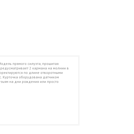
 Модель прямого силуэта, прошитая
 предусматривает 2 кармана на молнии в
корректируются по длине отворотными
. Курточка оборудована датчиком
узьям на дни рождения или просто