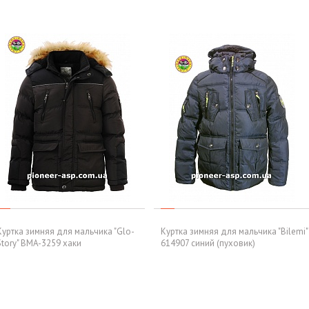
Куртка зимняя для мальчика "Glo-
Куртка зимняя для мальчика "Bilemi"
Story" BMA-3259 хаки
614907 синий (пуховик)