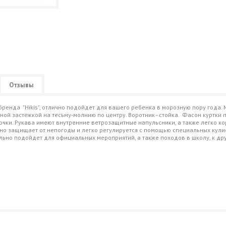
Отзывы
 бренда "Hikis", отлично подойдет для вашего ребенка в морозную пору года.
ой застежкой на тесьму-молнию по центру. Воротник - стойка. Фасон куртки
рточки. Рукава имеют внутренние ветрозащитные напульсники, а также легко 
о защищает от непогоды и легко регулируется с помощью специальных кулис
льно подойдет для официальных мероприятий, а также походов в школу, к др
ер