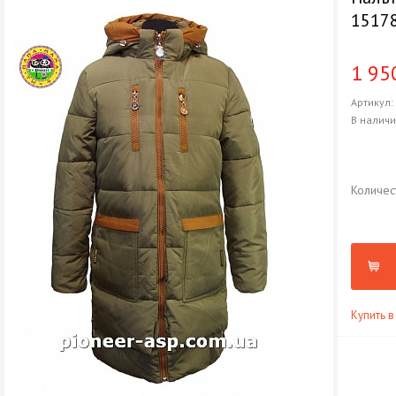
15178
1 95
Артикул
В налич
Количес
Купить в