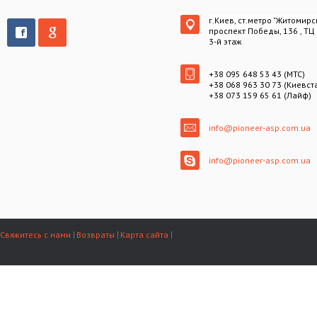
г.Киев, ст.метро "Житомирс
проспект Победы, 136 , ТЦ
3-й этаж
+38 095 648 53 43 (МТС)
+38 068 963 30 73 (Киевст
+38 073 159 65 61 (Лайф)
info@pioneer-asp.com.ua
info@pioneer-asp.com.ua
Свяжитесь с нами
Возвраты
Карта сайта