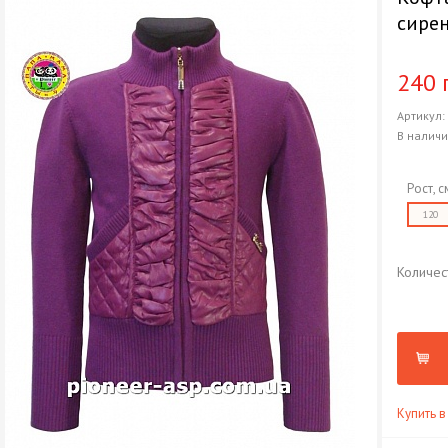
сире
240 
Артикул
В налич
Рост, с
120
Количес
Купить в