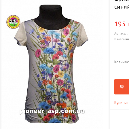
сини
195 
Артикул
В налич
Количес
Купить в