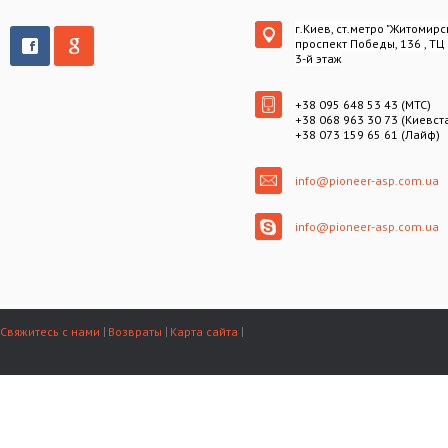
г.Киев, ст.метро "Житомирс
проспект Победы, 136 , ТЦ
3-й этаж
+38 095 648 53 43 (МТС)
+38 068 963 30 73 (Киевст
+38 073 159 65 61 (Лайф)
info@pioneer-asp.com.ua
info@pioneer-asp.com.ua
Свяжитесь с нами
Возвраты
Карта сайта