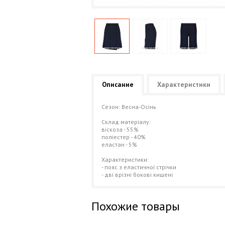
Описание
Характеристики
Сезон: Весна-Осінь
Склад матеріалу:
віскоза - 55%
поліестер - 40%
еластан - 5%
Характеристики:
- пояс з еластичної стрічки
- дві врізні бокові кишені
Похожие товары