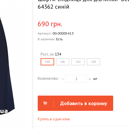
64362 синій
690 грн.
Артикул:
00-00005413
В наличии:
Есть
Рост, см:
134
134
146
152
158
Количество:
шт
Добавить в корзину
Купить в один клик