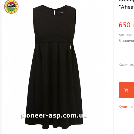
"Ahse
650 
Артикул
В налич
Количес
Купить в