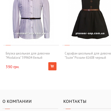
Блузка школьная для девочки
Сарафан школьный для девоч
"Modalora" 599604 белый
"Suzie" Розали 61608 черный
390 грн.
О КОМПАНИИ
КОНТАКТЫ