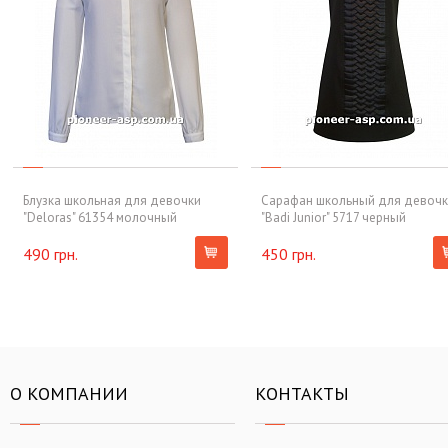
Блузка школьная для девочки
Сарафан школьный для девоч
"Deloras" 61354 молочный
"Badi Junior" 5717 черный
490 грн.
450 грн.
О КОМПАНИИ
КОНТАКТЫ