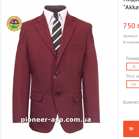
"Akka
750 
Артикул
В налич
Размер
26
Рост, с
116
Количес