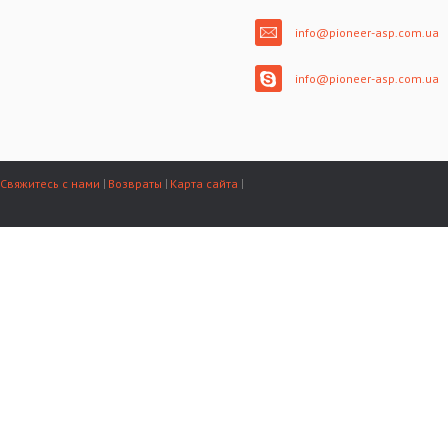
info@pioneer-asp.com.ua
info@pioneer-asp.com.ua
Свяжитесь с нами
Возвраты
Карта сайта