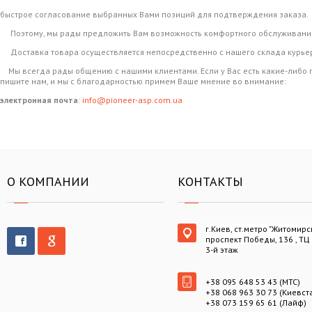
быстрое согласование выбранных Вами позиций для подтверждения заказа.
Поэтому, мы рады предложить Вам возможность комфортного обслуживания ч
Доставка товара осуществляется непосредственно с нашего склада курьерс
Мы всегда рады общению с нашими клиентами. Если у Вас есть какие-либо п
пишите нам, и мы с благодарностью примем Ваше мнение во внимание:
электронная почта
:
info@pioneer-asp.com.ua
О КОМПАНИИ
КОНТАКТЫ
г.Киев, ст.метро "Житомирс
проспект Победы, 136 , ТЦ
3-й этаж
+38 095 648 53 43 (МТС)
+38 068 963 30 73 (Киевст
+38 073 159 65 61 (Лайф)