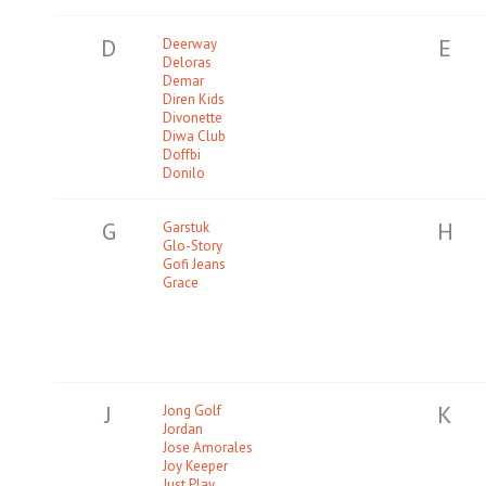
D
E
Deerway
Deloras
Demar
Diren Kids
Divonette
Diwa Club
Doffbi
Donilo
G
H
Garstuk
Glo-Story
Gofi Jeans
Grace
J
K
Jong Golf
Jordan
Jose Amorales
Joy Keeper
Just Play