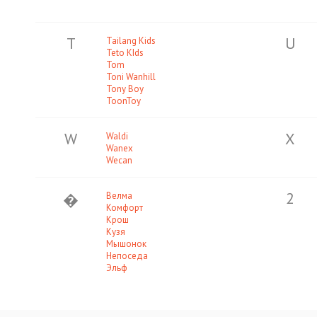
T
U
Tailang Kids
Teto KIds
Tom
Toni Wanhill
Tony Boy
ToonToy
W
X
Waldi
Wanex
Wecan
2
�
Велма
Комфорт
Крош
Кузя
Мышонок
Непоседа
Эльф