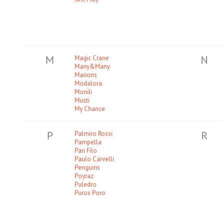
M
N
Magic Crane
Many&Many
Marions
Modalora
Monili
Musti
My Chance
P
R
Palmiro Rossi
Pampella
Pan Filo
Paulo Carvelli
Penguins
Poyraz
Puledro
Puros Poro