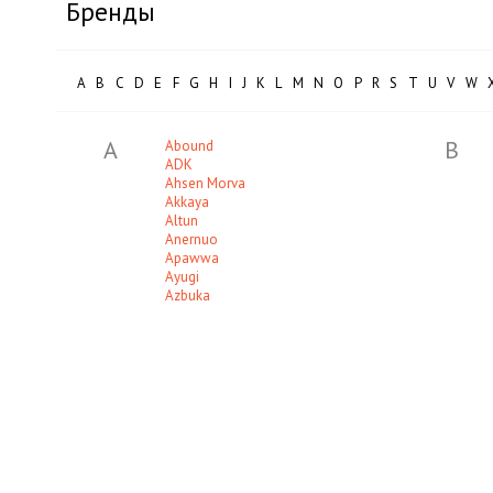
Бренды
A
B
C
D
E
F
G
H
I
J
K
L
M
N
O
P
R
S
T
U
V
W
A
B
Abound
ADK
Ahsen Morva
Akkaya
Altun
Anernuo
Apawwa
Ayugi
Azbuka