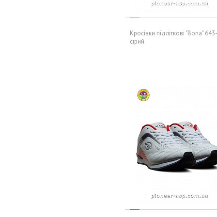
Кросівки підліткові "Bona" 643
сірий