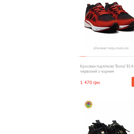
Кросівки підліткові "Bona" 814
червоний з чорним
1 470 грн.