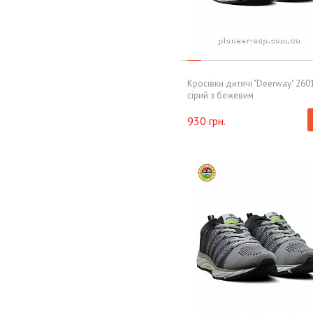
Кросівки дитячі "Deerway" 260
сірий з бежевим
930 грн.