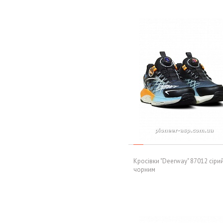
Кросівки "Deerway" 87012 сірий
чорним