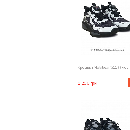
Кросівки "Hobibear" 51133 чор
1 250 грн.