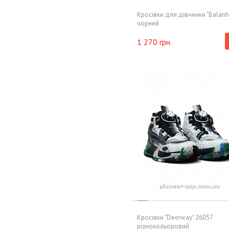
Кросiвки для дівчинки "Balanh
чорний
1 270 грн.
Кросівки "Deerway" 26057
різнокольоровий