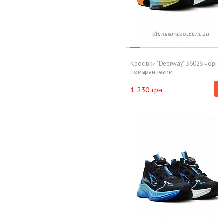
Кросівки "Deerway" 36026 чорн
помаранчевим
1 230 грн.