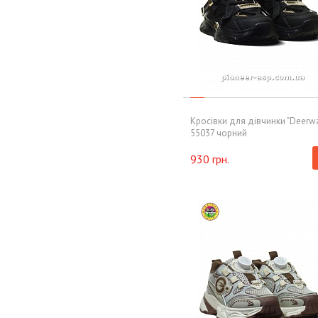
Кросівки для дівчинки "Deerw
55037 чорний
930 грн.