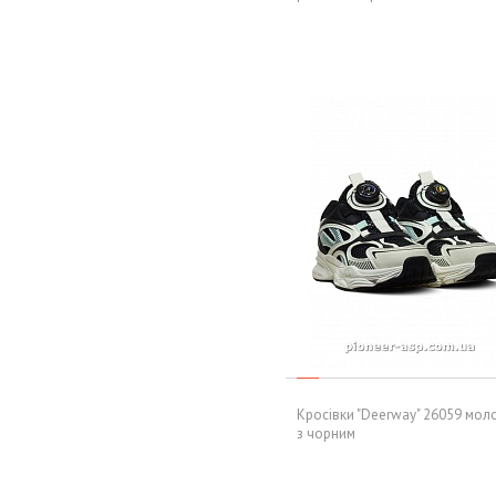
Кросівки "Deerway" 26059 мол
з чорним