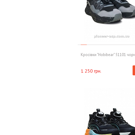
Кросівки "Hobibear" 51101 чор
1 250 грн.