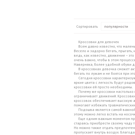
Сортировать
популярности
Кроссовки для девочек
Всем давно известно, что малень
Весело и задорно бегать, прыгать, 
ведь, как известно, движение – эт
очень важно, чтобы в этом процес
Наверняка, более удобной обуви д
В кроссовках девочка сможет акти
бегать по лужам и не боятся при эт
Сегодня кроссовки характеризуютс
яркие цвета с легкость будут радо
кроссовки ей просто необходимы.
Почему же кроссовки настолько по
ограничивает движений. Кроссовки
кроссовок обеспечивает высокую а
помогают избежать травматических
Подошва является самой важной ча
этому можно легко встать на носо
Еще одним важным моментом при в
стараясь приобрести своему чаду т
Но можно также отдать предпочтени
пропускает внутрь воздух. Благода