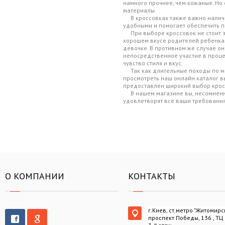
намного прочнее, чем кожаные. Но 
материалы.
В кроссовках также важно наличие
удобными и помогает обеспечить п
При выборе кроссовок не стоит за
хорошем вкусе родителей ребенка.
девочке. В противном же случае он
непосредственное участие в проце
чувство стиля и вкус.
Так как длительные походы по ма
просмотреть наш онлайн каталог вы
предоставлен широкий выбор кросс
В нашем магазине вы, несомненно
удовлетворят все ваши требования
О КОМПАНИИ
КОНТАКТЫ
г.Киев, ст.метро "Житомирс
проспект Победы, 136 , ТЦ