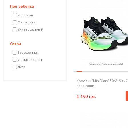
Пол ребенка
Девочкам
Мальчикам
Универсальный
Сезон
Всесезонная
Демисезонная
Лето
Кросівки "Min Diary" 5068 білий
салатовим
1 390 грн.