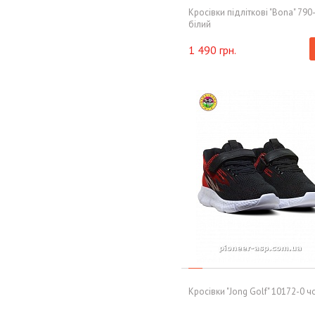
Кросівки підліткові "Bona" 790
білий
1 490 грн.
Кросiвки "Jong Golf" 10172-0 