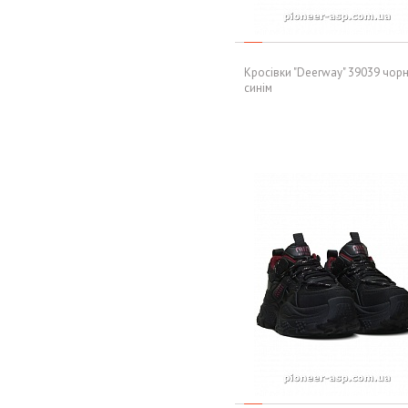
Кросівки "Deerway" 39039 чорн
синім