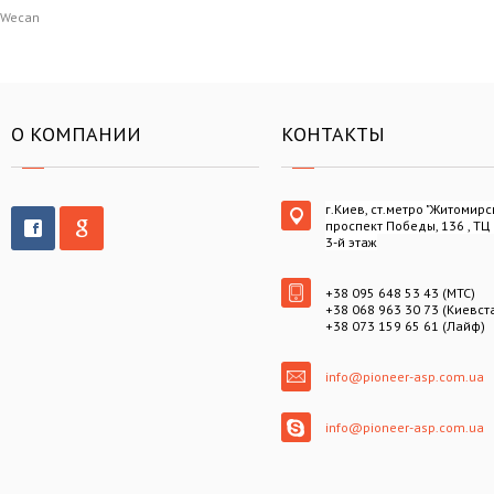
Wecan
О КОМПАНИИ
КОНТАКТЫ
г.Киев, ст.метро "Житомирс
проспект Победы, 136 , ТЦ
3-й этаж
+38 095 648 53 43 (МТС)
+38 068 963 30 73 (Киевст
+38 073 159 65 61 (Лайф)
info@pioneer-asp.com.ua
info@pioneer-asp.com.ua