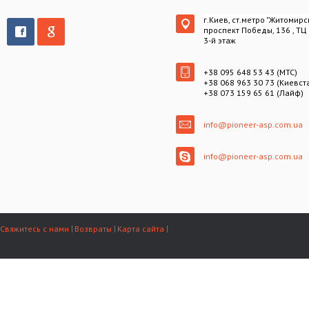
г.Киев, ст.метро "Житомирс
проспект Победы, 136 , ТЦ
3-й этаж
+38 095 648 53 43 (МТС)
+38 068 963 30 73 (Киевст
+38 073 159 65 61 (Лайф)
info@pioneer-asp.com.ua
info@pioneer-asp.com.ua
Свяжитесь с нами
Возвраты
Карта сайта