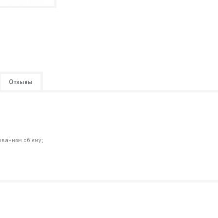
Отзывы
юванням об'єму;