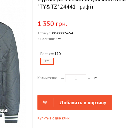
"TY&TZ" 24441 графіт
1 350 грн.
Артикул:
00-00005654
В наличии:
Есть
Рост, см:
170
170
Количество:
шт
Добавить в корзину
Купить в один клик