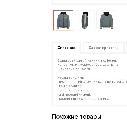
Описание
Характеристики
Cклад зовнішньої тканини: поліестер
Наповнювач: холлофайбер, 170 гр/м2
Підкладка: трикотаж
Характеристики:
- незнімний трикотажний капюшон з регул
- комір-стойка;
- застібка-блискавка;
- дві передні кишені;
- водовідштовхувальна тканина.
Похожие товары