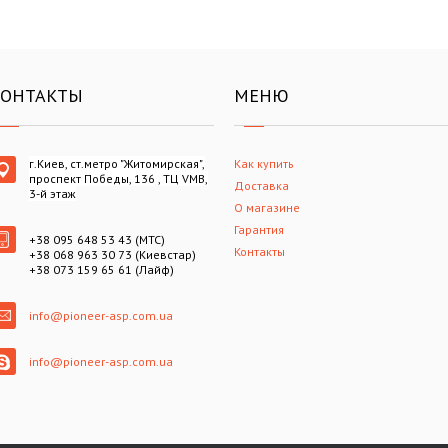
КОНТАКТЫ
МЕНЮ
г.Киев, ст.метро "Житомирская",
Как купить
проспект Победы, 136 , ТЦ VMB,
Доставка
3-й этаж
О магазине
Гарантия
+38 095 648 53 43 (МТС)
Контакты
+38 068 963 30 73 (Киевстар)
+38 073 159 65 61 (Лайф)
info@pioneer-asp.com.ua
info@pioneer-asp.com.ua