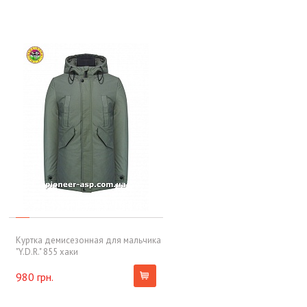
Куртка демисезонная для мальчика
"Y.D.R." 855 хаки
980 грн.