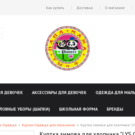
Как купить
Доставка
О магазине
ЛЯ ДЕВОЧЕК
АКСЕССУАРЫ ДЛЯ ДЕВОЧЕК
ОДЕЖДА ДЛЯ МАЛ
ЛОВНЫЕ УБОРЫ (ШАПКИ)
ШКОЛЬНАЯ ФОРМА
БРЕНДЫ
ов Одежда
»
Куртки Одежда для мальчиков
»
Куртка зимова для хлопчика "LY
Куртка зимова для хлопчика "LYS O