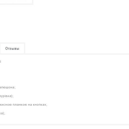
Отзывы
%
капюшона;
нурівка);
захисною планкою на кнопках;
а);