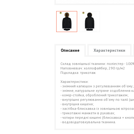
Описание
Характеристики
Cклад зовнішньої тканини: поліестер - 100
Наповнювач: холлофайбер, 290 гр/м2
Підкладка: трикотаж
Характеристики:
- знімний капюшон з регулюванням об'єму;
- знімне, натуральне хутряне оздоблення 
- комір-стойка, оброблений трикотажем;
- внутрішнє регулювання об'єму по талії (ш
- внутрішня кишеня;
- застібка-блискавка із зовнішньою вітро
- трикотажні манжети в рукавах;
- чотири передні кишені (блискавка + кнопк
- водовідштовхувальна тканина.