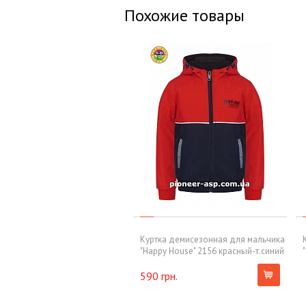
Похожие товары
Куртка демисезонная для мальчика
"Happy House" 2156 красный-т.синий
590 грн.