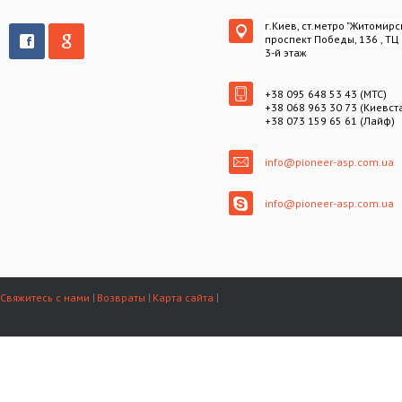
г.Киев, ст.метро "Житомирс
проспект Победы, 136 , ТЦ
3-й этаж
+38 095 648 53 43 (МТС)
+38 068 963 30 73 (Киевст
+38 073 159 65 61 (Лайф)
info@pioneer-asp.com.ua
info@pioneer-asp.com.ua
Свяжитесь с нами
Возвраты
Карта сайта