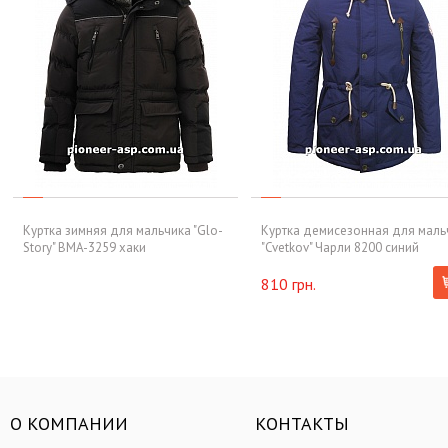
Куртка зимняя для мальчика "Glo-
Куртка демисезонная для маль
Story" BMA-3259 хаки
"Cvetkov" Чарли 8200 синий
810 грн.
О КОМПАНИИ
КОНТАКТЫ