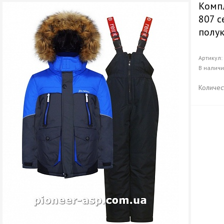
Компл
807 с
полу
Артикул
В налич
Количес