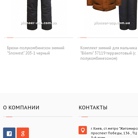
Брюки-полукомбинезон зимний
Комплект зимний для мальчика
"Snowest" 203-1 черный
"Bilemi" 37119 терракотовый (с
полукомбинезоном)
О КОМПАНИИ
КОНТАКТЫ
г.Киев, ст.метро "Житомирс
проспект Победы, 136 , ТЦ
3-й этаж