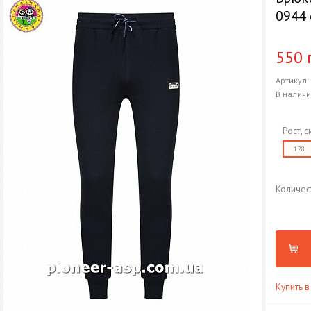
0944 
550 
Артикул
В налич
Рост, с
128
Количес
Купить в