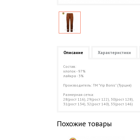
Описание
Характеристики
Состав:
хлопок - 97%
лайкра - 3%
Производитель: ТМ "Vip Bonis" (Турция)
Размерная сетка:
28(рост 116), 29(рост 122), 30(рост 128),
31(рост 134), 32(рост 140), 33(рост 146)
Похожие товары