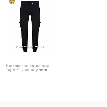
Брюки спортивні для хлопчика
"Poyraz" 3012 чорний, утеплені