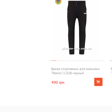
Брюки спортивные для мальчика
"Wanex" 12106 черный
490 грн.