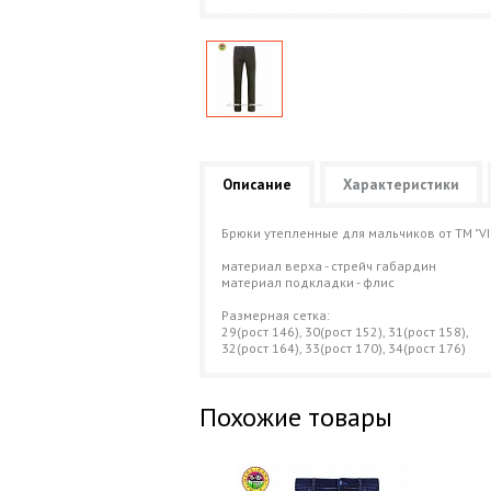
Описание
Характеристики
Брюки утепленные для мальчиков от ТМ "VIP
материал верха - стрейч габардин
материал подкладки - флис
Размерная сетка:
29(рост 146), 30(рост 152), 31(рост 158),
32(рост 164), 33(рост 170), 34(рост 176)
Похожие товары