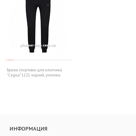
Брюки спортивні для хлопчика
"Cegisa" 1121 чорний, утеплені
ИНФОРМАЦИЯ