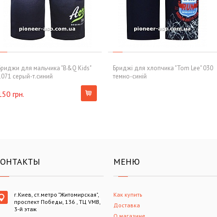
Бриджи для мальчика "B&Q Kids"
Бриджі для хлопчика "Tom Lee" 030
1071 серый-т.синий
темно-синій
150 грн.
КОНТАКТЫ
МЕНЮ
г.Киев, ст.метро "Житомирская",
Как купить
проспект Победы, 136 , ТЦ VMB,
Доставка
3-й этаж
О магазине