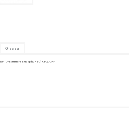
Отзывы
начісуванням внутрішньої сторони