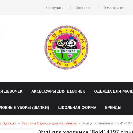
Как купить
Доставка
О магазине
ЛЯ ДЕВОЧЕК
АКСЕССУАРЫ ДЛЯ ДЕВОЧЕК
ОДЕЖДА ДЛЯ МАЛ
ЛОВНЫЕ УБОРЫ (ШАПКИ)
ШКОЛЬНАЯ ФОРМА
БРЕНДЫ
ов Одежда
»
Регланы Одежда для мальчиков
»
Худі для хлопчика "Bold" 4197
Худі для хлопчика "Bold" 4197 сіри