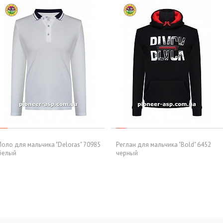
Поло для мальчика "Deloras" 70985
Реглан для мальчика "Bold" 6452
белый
черный