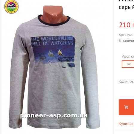
серы
210 
Артикул
В налич
Рост, с
140
Количес
Купить в