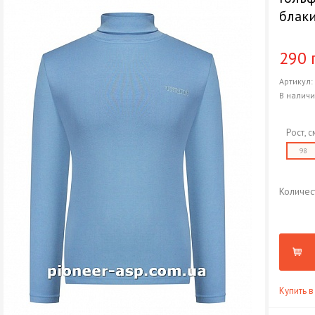
блак
290 
Артикул
В налич
Рост, с
98
Количес
Купить в