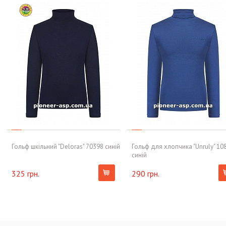
Гольф шкільний "Deloras" 70398 синій
Гольф для хлопчика "Unruly" 10
синій
325 грн.
290 грн.