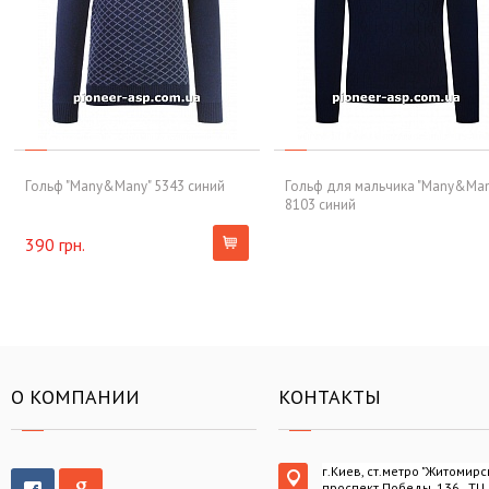
Гольф "Many&Many" 5343 синий
Гольф для мальчика "Many&Man
8103 синий
390 грн.
О КОМПАНИИ
КОНТАКТЫ
г.Киев, ст.метро "Житомирс
проспект Победы, 136 , ТЦ