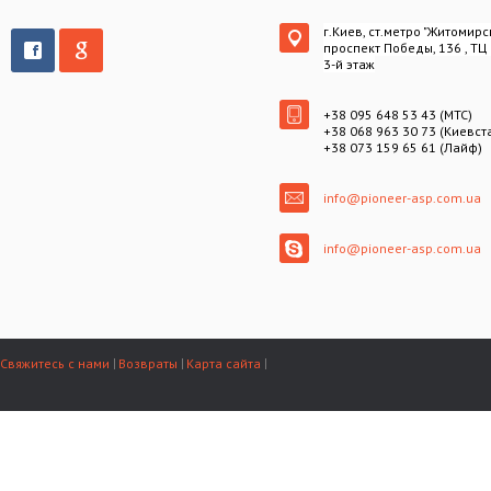
г.Киев, ст.метро "Житомирс
проспект Победы, 136 , ТЦ
3-й этаж
+38 095 648 53 43 (МТС)
+38 068 963 30 73 (Киевст
+38 073 159 65 61 (Лайф)
info@pioneer-asp.com.ua
info@pioneer-asp.com.ua
Свяжитесь с нами
Возвраты
Карта сайта