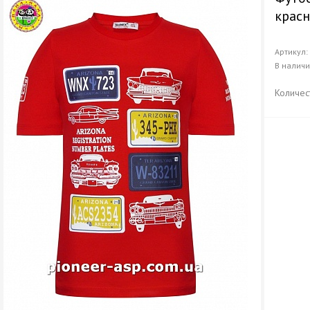
крас
Артикул
В налич
Количес