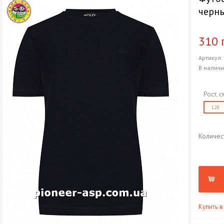
черн
310 
Артикул
В налич
Рост, с
128
Количес
Купить в