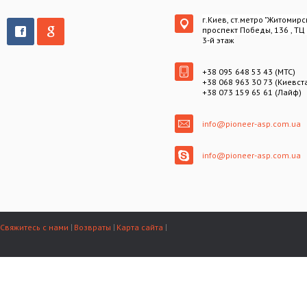
г.Киев, ст.метро "Житомирс
проспект Победы, 136 , ТЦ
3-й этаж
+38 095 648 53 43 (МТС)
+38 068 963 30 73 (Киевст
+38 073 159 65 61 (Лайф)
info@pioneer-asp.com.ua
info@pioneer-asp.com.ua
Свяжитесь с нами
Возвраты
Карта сайта