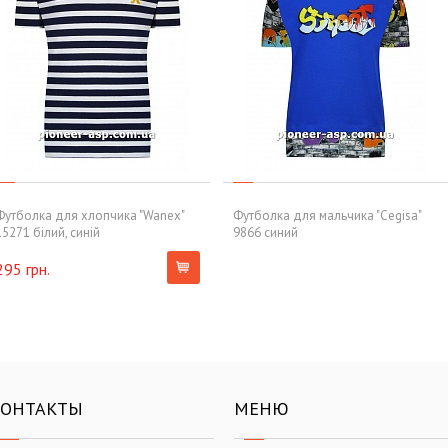
Футболка для хлопчика "Wanex"
Футболка для мальчика "Cegisa"
15271 білий, синій
9866 синий
295 грн.
КОНТАКТЫ
МЕНЮ