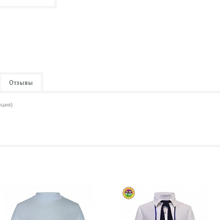
Отзывы
рция)