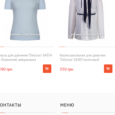
Блуза для дівчинки "Deloras" 64354
Блузка школьная для девочки
S блакитний, американка
"Deloras" 61007 молочный
390 грн.
350 грн.
КОНТАКТЫ
МЕНЮ