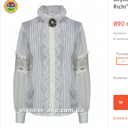
Richi
890 
Артикул
В налич
Размер
17
Количес
Купить в