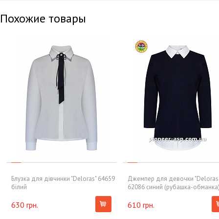
Похожие товары
Блузка для дівчинки "Deloras" 64659
Джемпер для девочки "Deloras
білий
62086 синий (рубашка-обманка
630 грн.
610 грн.