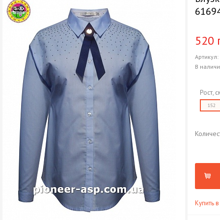
61694
520 
Артикул
В налич
Рост, с
152
Количес
Купить в