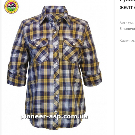
желты
Артикул
В налич
Количес