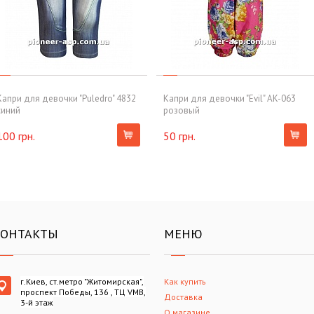
Капри для девочки "Puledro" 4832
Капри для девочки "Evil" AK-063
синий
розовый
100 грн.
50 грн.
КОНТАКТЫ
МЕНЮ
г.Киев, ст.метро "Житомирская",
Как купить
проспект Победы, 136 , ТЦ VMB,
Доставка
3-й этаж
О магазине