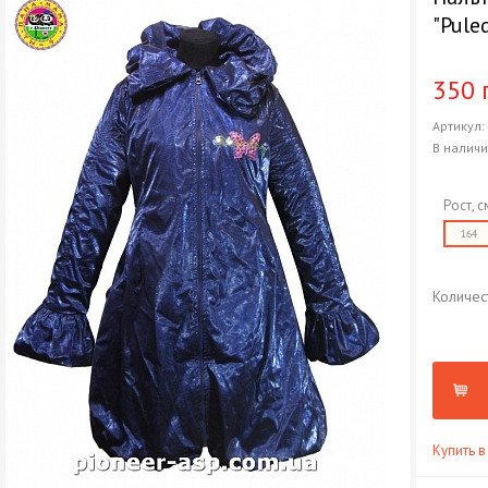
"Pule
350 
Артикул
В налич
Рост, с
164
Количес
Купить в