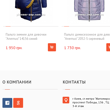
Пальто зимнее для девочки
Пальто демисезонное для дев
"Anernuo" 14156 синий
"Anernuo" 2052-S сиреневый
1 950 грн.
1 730 грн.
О КОМПАНИИ
КОНТАКТЫ
г.Киев, ст.метро "Житомирс
проспект Победы, 136 , ТЦ
3-й этаж