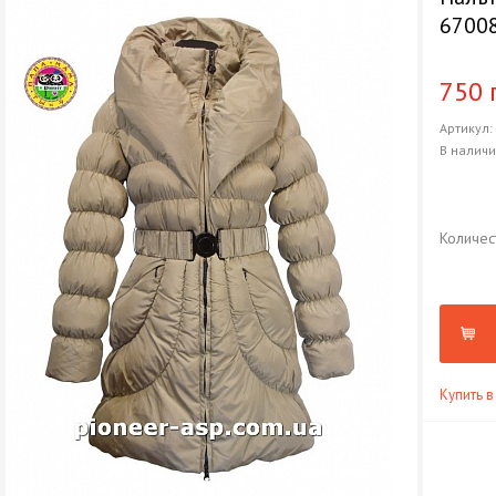
6700
750 
Артикул
В налич
Количес
Купить в