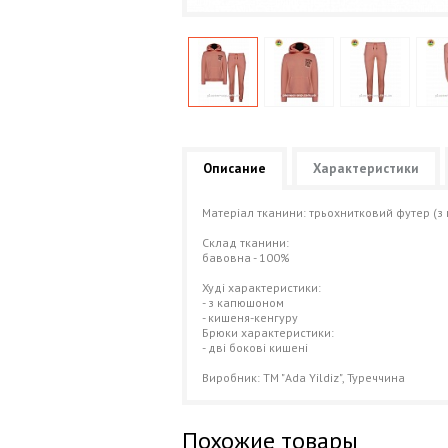
Описание
Характеристики
Матеріал тканини: трьохнитковий футер (з 
Склад тканини:
бавовна - 100%
Худі характеристики:
- з капюшоном
- кишеня-кенгуру
Брюки характеристики:
- дві бокові кишені
Виробник: ТМ "Ada Yildiz", Туреччина
Похожие товары