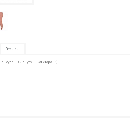
Отзывы
начісуванням внутрішньої сторони)