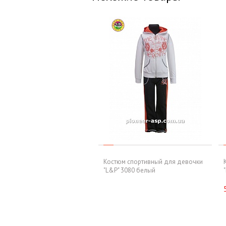
Костюм спортивный для девочки
"L&P" 3080 белый