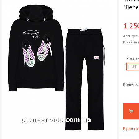
"Bene
1 25
Артикул
В налич
Рост, с
158
Количес
Купить в