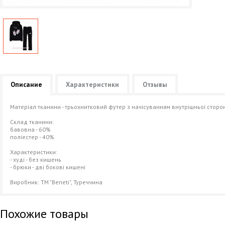
Описание
Характеристики
Отзывы
Матеріал тканини - трьохнитковий футер з начісуванням внутрішньої сторо
Склад тканини:
бавовна - 60%
поліестер - 40%
Характеристики:
- худі - без кишень
- брюки - дві бокові кишені
Виробник: ТМ "Beneti", Туреччина
Похожие товары