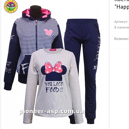
"Happ
Артикул
В налич
Количес