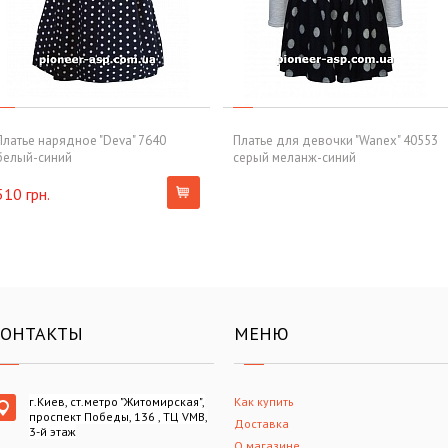
Платье нарядное "Deva" 7640
Платье для девочки "Wanex" 40553
белый-синий
серый меланж-синий
510 грн.
КОНТАКТЫ
МЕНЮ
г.Киев, ст.метро "Житомирская",
Как купить
проспект Победы, 136 , ТЦ VMB,
Доставка
3-й этаж
О магазине