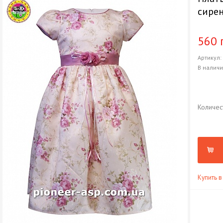
сире
560 
Артикул
В налич
Количес
Купить в