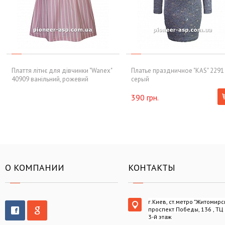
Плаття літнє для дівчинки "Wanex"
Платье праздничное "KAS" 2291
40909 ванільний, рожевий
серый
390 грн.
О КОМПАНИИ
КОНТАКТЫ
г.Киев, ст.метро "Житомирс
проспект Победы, 136 , ТЦ
3-й этаж