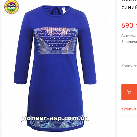
сини
690 
Артикул
В налич
Количес
Купить в