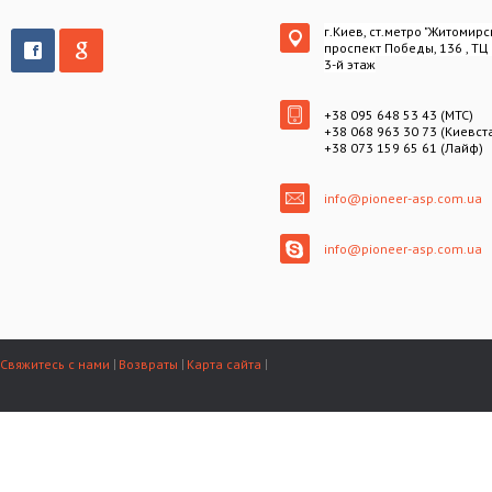
г.Киев, ст.метро "Житомирс
проспект Победы, 136 , ТЦ
3-й этаж
+38 095 648 53 43 (МТС)
+38 068 963 30 73 (Киевст
+38 073 159 65 61 (Лайф)
info@pioneer-asp.com.ua
info@pioneer-asp.com.ua
Свяжитесь с нами
Возвраты
Карта сайта