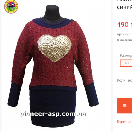
сини
490 
Артикул
В налич
Размер
8-9
Количес
Купить в