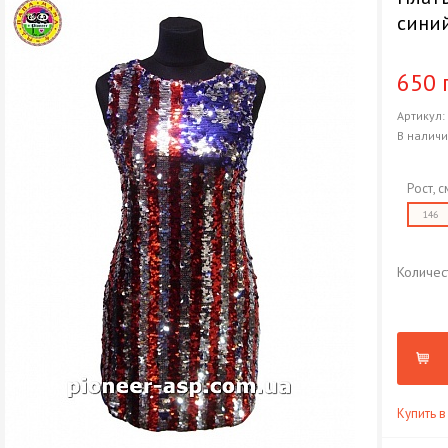
сини
650 
Артикул
В налич
Рост, с
146
Количес
Купить в