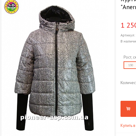
"Aner
1 25
Артикул
В налич
Рост, с
130
Количес
Купить в