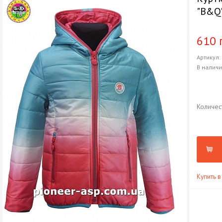
"B&Q
610 
Артикул
В налич
Количес
Купить в