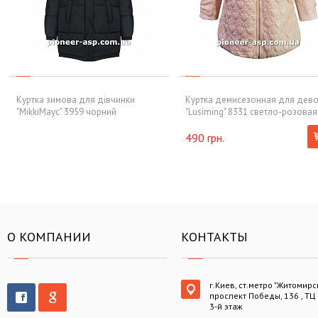
Куртка зимова для дівчинки
Куртка демисезонная для дев
"MikkiMayc" 3959 чорний
"Lusiming" 8331 светло-розовая
490 грн.
О КОМПАНИИ
КОНТАКТЫ
г.Киев, ст.метро "Житомирс
проспект Победы, 136 , ТЦ
3-й этаж