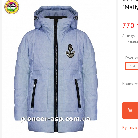
"Mali
770 
Артикул
В налич
Рост, с
104
Количес
Купить в